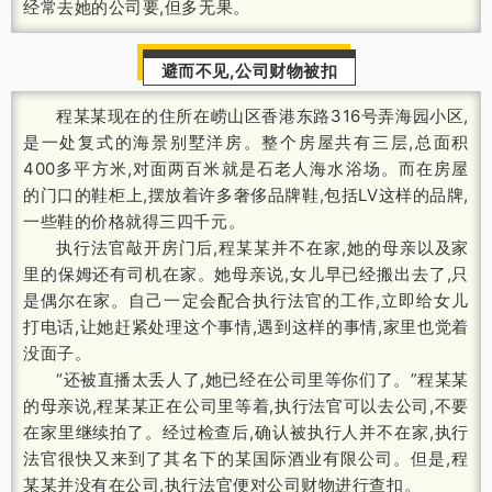
经常去她的公司要,但多无果。
避而不见,公司财物被扣
程某某现在的住所在崂山区香港东路316号弄海园小区,
是一处复式的海景别墅洋房。整个房屋共有三层,总面积
400多平方米,对面两百米就是石老人海水浴场。而在房屋
的门口的鞋柜上,摆放着许多奢侈品牌鞋,包括LV这样的品牌,
一些鞋的价格就得三四千元。
执行法官敲开房门后,程某某并不在家,她的母亲以及家
里的保姆还有司机在家。她母亲说,女儿早已经搬出去了,只
是偶尔在家。自己一定会配合执行法官的工作,立即给女儿
打电话,让她赶紧处理这个事情,遇到这样的事情,家里也觉着
没面子。
“还被直播太丢人了,她已经在公司里等你们了。”程某某
的母亲说,程某某正在公司里等着,执行法官可以去公司,不要
在家里继续拍了。经过检查后,确认被执行人并不在家,执行
法官很快又来到了其名下的某国际酒业有限公司。但是,程
某某并没有在公司,执行法官便对公司财物进行查扣。