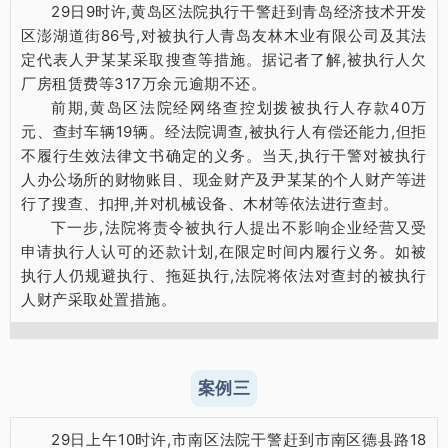
29日9时许,黄岛区法院执行干警赶到青岛经济技术开发
区澎湖道街86号,对被执行人青岛友林木业有限公司及其法
定代表人尹某某采取搜查等措施。据记者了解,被执行人欠
厂房租赁费等317万余元逾期不还。
前期,黄岛区法院经网络查控划拨被执行人存款40万
元、查封车辆19辆。经法院调查,被执行人有偿还能力,但拒
不履行生效法律文书确定的义务。当天,执行干警对被执行
人办公场所的财物账目、现金财产及尹某某的个人财产等进
行了搜查、扣押,并对机械设备、木材等依法进行查封。
下一步,法院将责令被执行人提出不影响企业经营又受
申请执行人认可的还款计划,在限定时间内履行义务。如被
执行人仍规避执行、拖延执行,法院将依法对查封的被执行
人财产采取处置措施。
案例三
29日上午10时许,市南区法院干警赶到市南区德县路18