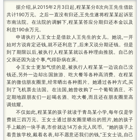
据介绍,从2015年2月3日起,程某某分8次向王先生借款
共计190万元。之后一直没有归还,王先生遂将程某某起诉至
市南法院。在法院的调解下,程某某答应分期归还本金以及
利息190余万元。
申请执行人王女士是借款人王先生的女儿。她说,一开
始对方说肯定还钱,就不还利息了,后来又说分期还钱。但是
到了期限以后,被执行人程某某就以各种理由推脱。自己的
父亲还因为这个事,气得卧病在床。
令王女士更加气愤的是,被执行人程某某一边说自己没
钱还,另外一边却出国旅游、吃大餐等各种高消费。在程某
某的微信朋友圈里,经常晒出各种图片。她通过各种方式,买
到了飞机票去法国。在法国,她曾收购了一个葡萄酒庄。不
定期地跟朋友们一起喝名酒、吃大餐,而且还在朋友圈里高
调炫耀。
不仅如此,程某某的孩子就读于青岛某小学,每年仅是学
费就三四万元。王女士通过朋友圈里晒出的照片,她的孩子
手上戴的一块手表,市价就达14万余元人民币。“她的孩子上
着贵族学校,戴着名表,却不愿意还我们的钱,”王女士说,自己