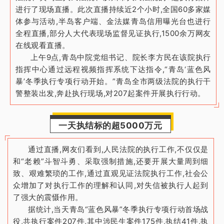
进行了现场直播。此次直播持续近2个小时,全国60多家媒
体参与活动,半岛客户端、金法媒青岛信用曝光台也进行
全程直播,部分人大代表现场监督见证执行,1500余万网友
在线观看直播。
上午9点,青岛中院党组书记、院长李方民在该院执行
指挥中心通过远程视频指挥系统下达指令,“青岛‘蓝色风
暴’冬季执行专项行动开始。”青岛全市两级法院的执行干
警整装出发,奔赴执行现场,对207起案件开展执行行动。
一天执结标的超5000万元
通过直播,网友们看到,人民法院的执行工作,不仅仅是
和“老赖”斗智斗勇、采取强制措施,还要开展大量周到细
致、艰难繁琐的工作,通过直观见证法院执行工作,社会公
众增加了对执行工作的理解和认同,对失信被执行人起到
了强大的震慑作用。
据统计,当天青岛“蓝色风暴”冬季执行专项行动首场战
役,共执行案件207件,其中涉民生案件175件,执结41件,执