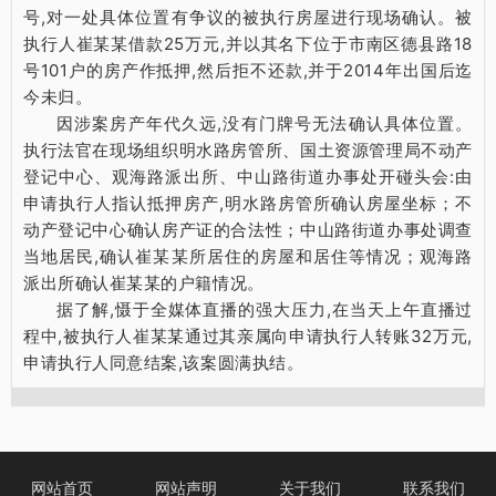
号,对一处具体位置有争议的被执行房屋进行现场确认。被
执行人崔某某借款25万元,并以其名下位于市南区德县路18
号101户的房产作抵押,然后拒不还款,并于2014年出国后迄
今未归。
因涉案房产年代久远,没有门牌号无法确认具体位置。
执行法官在现场组织明水路房管所、国土资源管理局不动产
登记中心、观海路派出所、中山路街道办事处开碰头会:由
申请执行人指认抵押房产,明水路房管所确认房屋坐标；不
动产登记中心确认房产证的合法性；中山路街道办事处调查
当地居民,确认崔某某所居住的房屋和居住等情况；观海路
派出所确认崔某某的户籍情况。
据了解,慑于全媒体直播的强大压力,在当天上午直播过
程中,被执行人崔某某通过其亲属向申请执行人转账32万元,
申请执行人同意结案,该案圆满执结。
网站首页
网站声明
关于我们
联系我们