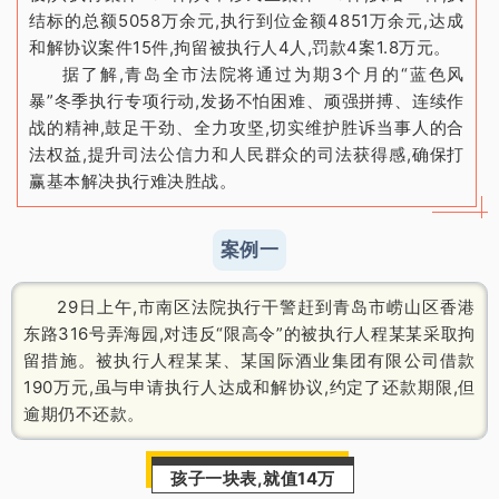
结标的总额5058万余元,执行到位金额4851万余元,达成
和解协议案件15件,拘留被执行人4人,罚款4案1.8万元。
据了解,青岛全市法院将通过为期3个月的“蓝色风
暴”冬季执行专项行动,发扬不怕困难、顽强拼搏、连续作
战的精神,鼓足干劲、全力攻坚,切实维护胜诉当事人的合
法权益,提升司法公信力和人民群众的司法获得感,确保打
赢基本解决执行难决胜战。
案例一
29日上午,市南区法院执行干警赶到青岛市崂山区香港
东路316号弄海园,对违反“限高令”的被执行人程某某采取拘
留措施。被执行人程某某、某国际酒业集团有限公司借款
190万元,虽与申请执行人达成和解协议,约定了还款期限,但
逾期仍不还款。
孩子一块表,就值14万