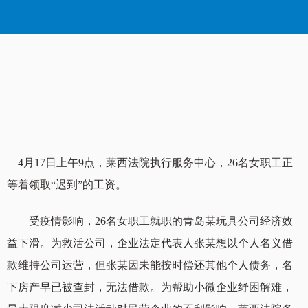
“我为群众办实事” 莱西法院成功执结
金法媒
“我为群众办实事” 莱西法院成功执
结欠薪案 26名职工领回62万元工
资
2021-08-18 10:52:01
来源：
4月17日上午9点，莱西法院执行服务中心，26名女职工正
等着领取“迟到”的工资。
受疫情影响，26名女职工就职的青岛某玩具公司经济效
益下滑。为救活公司，企业法定代表人张某想以个人名义借
款维持公司运营，但张某因未能按时偿还其他个人债务，名
下房产早已被查封，无法借款。为帮助小微企业纾困解难，