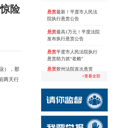
遇惊险
悬赏
最新！平度市人民法
院执行悬赏公告
悬赏
最高1万元！平度法院
发布执行悬赏公告
悬赏
平度市人民法院执行
悬赏助力抓“老赖”
业），那
悬赏
胶州法院首次悬赏
抓"老赖" 举报奖金500元起
+查看全部
前两天行
步
悬赏
崂山法院推出“执行悬
赏保险”破解执行难题