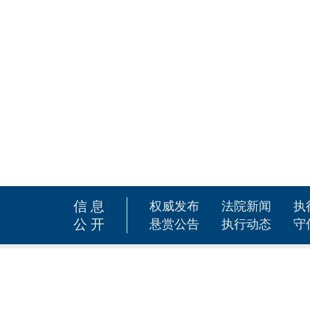
信息
权威发布
法院新闻
执
公开
悬赏公告
执行动态
守