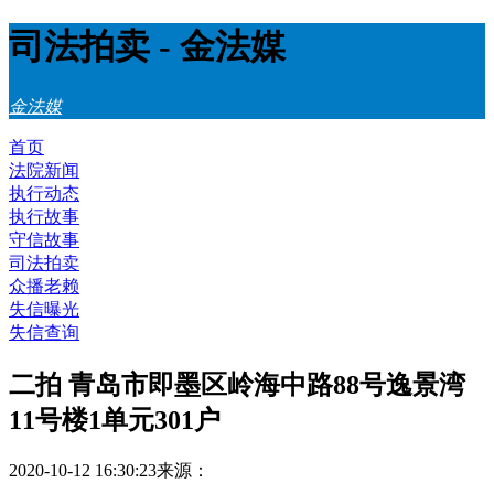
司法拍卖 - 金法媒
金法媒
首页
法院新闻
执行动态
执行故事
守信故事
司法拍卖
众播老赖
失信曝光
失信查询
二拍 青岛市即墨区岭海中路88号逸景湾
11号楼1单元301户
2020-10-12 16:30:23
来源：